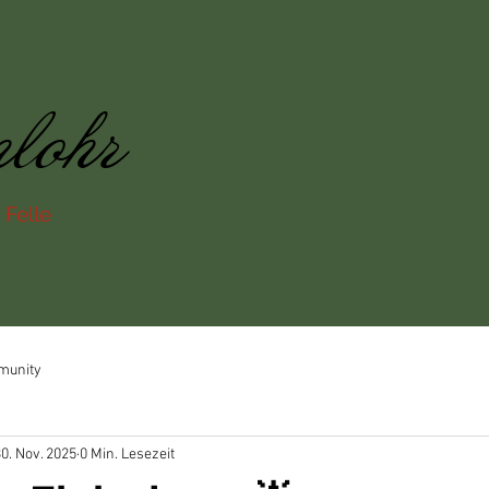
nlohr
 Felle
munity
0. Nov. 2025
0 Min. Lesezeit