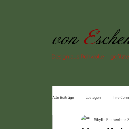
von
E
sche
Design aus Rohwolle - gefilzte
Alle Beiträge
Loslegen
Ihre Com
Sibylle Eschenlohr
3