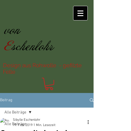
von
E
schenlohr
Design aus Rohwolle - gefilzte
Felle
Beitrag
Alle Beiträge
Sibylle Eschenlohr
Alle Beiträge
19. Feb. 2019
1 Min. Lesezeit