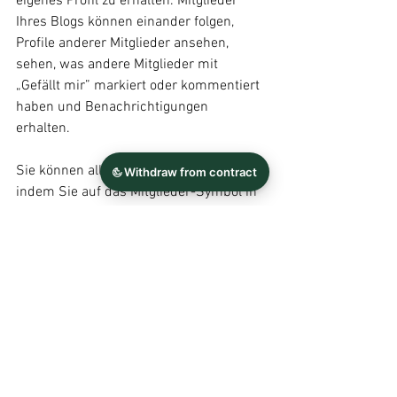
eigenes Profil zu erhalten. Mitglieder 
Ihres Blogs können einander folgen, 
Profile anderer Mitglieder ansehen, 
sehen, was andere Mitglieder mit 
„Gefällt mir” markiert oder kommentiert 
haben und Benachrichtigungen 
erhalten. 
Sie können alle Blogmitglieder sehen, 
indem Sie auf das Mitglieder-Symbol in 
der Anmeldeleiste klicken. 
Tipp: 
Nutzen Sie die Mitgliedersuche, um 
bestimmte Mitglieder schnell zu finden, 
und sortieren Sie nach Option.
#traum
Ihre Community