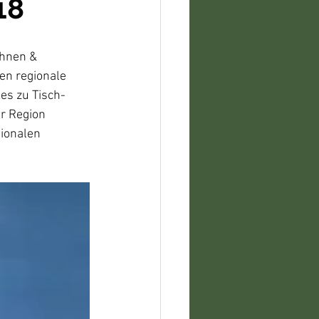
18
hnen & 
en regionale 
es zu Tisch- 
r Region 
ionalen 