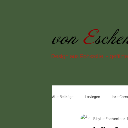
von
E
sche
Design aus Rohwolle - gefilzte
Alle Beiträge
Loslegen
Ihre Com
Sibylle Eschenlohr
1