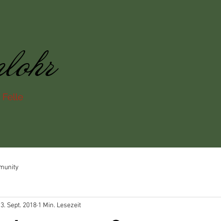
nlohr
 Felle
munity
3. Sept. 2018
1 Min. Lesezeit