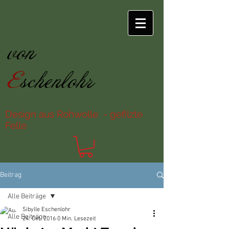
von
E
schenlohr
Design aus Rohwolle - gefilzte
Felle
Beitrag
Alle Beiträge
Sibylle Eschenlohr
Alle Beiträge
24. Okt. 2016
0 Min. Lesezeit